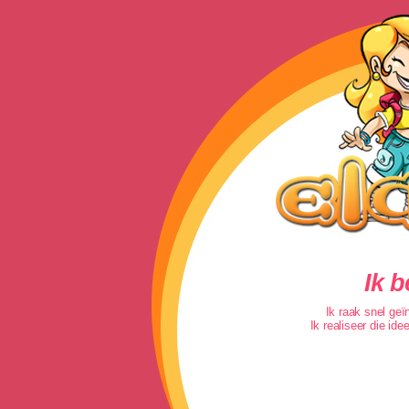
Ik 
Ik raak snel geïn
Ik realiseer die id